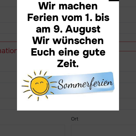
Wir machen
Ferien vom 1. bis
Alternativtermin
am 9. August
Wir wünschen
Euch eine gute
mationen
Zeit.
Vorname
Strasse / Nr.
Ort