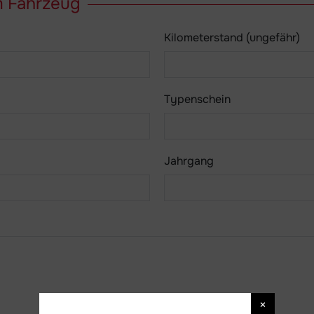
m Fahrzeug
Kilometerstand (ungefähr)
Typenschein
Jahrgang
×