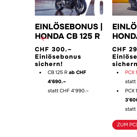
EINLÖSEBONUS |
EINLÖ
HONDA CB 125 R
HOND
Previous
CHF 300.–
CHF 29
Einlösebonus
Einlös
sichern!
sichern
CB 125 R
ab CHF
PCX 
4'690.–
stat
statt CHF 4'990.–
PCX 
3'60
stat
ZUM PCX