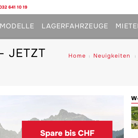
032 641 10 19
MODELLE
LAGERFAHRZEUGE
MIETE
- JETZT
Home
Neuigkeiten
W
Spare bis CHF