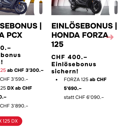
SEBONUS |
EINLÖSEBONUS |
A PCX
HONDA FORZA
Next
125
0.–
ebonus
CHF 400.–
!
Einlösebonus
125
ab CHF 3'300.–
sichern!
t CHF 3'590.–
FORZA 125
ab CHF
125
DX
ab CHF
5'690.–
0.–
statt CHF 6'090.–
t CHF 3'890.–
 125 DX