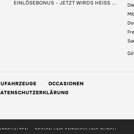
EINLÖSEBONUS - JETZT WIRDS HEISS ...
Di
Mi
Do
Fre
Sa
Gi
EUFAHRZEUGE
OCCASIONEN
DATENSCHUTZERKLÄRUNG
ORBEHALTEN. - DESIGN UND ENTWICKLUNG DURCH